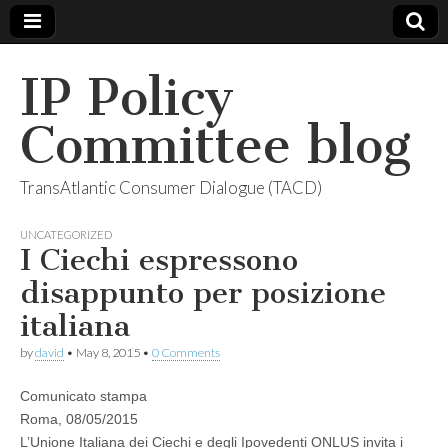
IP Policy
Committee blog
TransAtlantic Consumer Dialogue (TACD)
UNCATEGORIZED
I Ciechi espressono
disappunto per posizione
italiana
by
david
•
May 8, 2015
•
0 Comments
Comunicato stampa
Roma, 08/05/2015
L’Unione Italiana dei Ciechi e degli Ipovedenti ONLUS invita i