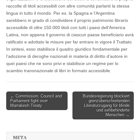
raccolte di titoli accessibili con altre comunità parlanti la stessa
lingua in tutto il mondo. Per es. la Spagna e l’Argentina
sarebbero in grado di condividere il proprio patrimonio librario
accessibile di oltre 150.000 titoli con tutti i paesi dell’America
Latina, non appena il governo di ciascun paese beneficiario avrà
ratificato e adottato le misure per far entrare in vigore il Trattato.
In sintesi, esso stabilisce il quadro giuridico fondamentale per
l’adozione di deroghe nazionali in materia di diritto d’autore in
quei paesi che ne sono privi e stabilisce un regime per lo
scambio transnazionale di libri in formato accessibile.
Post
← Commission, Council and
Bundesregierung blockiert
Parliament fight over
grenzüberschreitenden
navigation
Marrakesh Treaty
Literaturzugang für blinde
und sehbehinderte
Menschen →
META